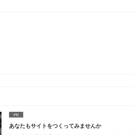
PR
あなたもサイトをつくってみませんか